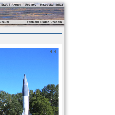
Start
|
Aktuell
|
Updates
|
Mitarbeiter-Index
useum
Fehmarn
Rügen
Usedom