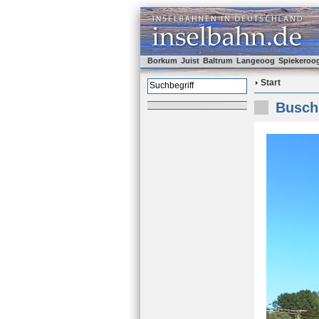
Borkum
Juist
Baltrum
Langeoog
Spiekeroo
Start
Busch 