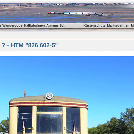
g
Wangerooge
Halligbahnen
Amrum
Sylt
Küstenschutz
Marinebahnen
M
? - HTM "826 602-5"