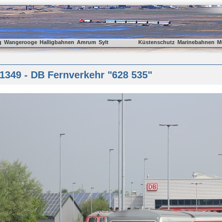
g
Wangerooge
Halligbahnen
Amrum
Sylt
Küstenschutz
Marinebahnen
M
1349 - DB Fernverkehr "628 535"