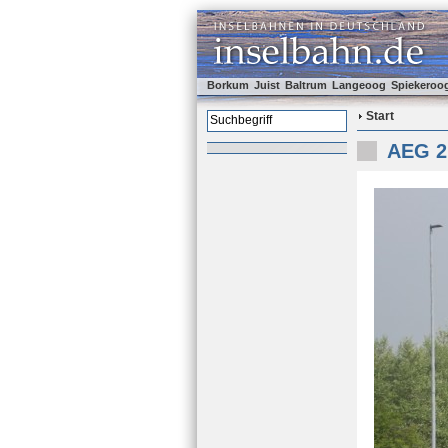
Borkum
Juist
Baltrum
Langeoog
Spiekeroo
Start
AEG 2