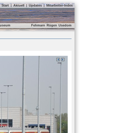
Start
|
Aktuell
|
Updates
|
Mitarbeiter-Index
useum
Fehmarn
Rügen
Usedom