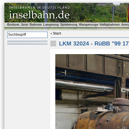
Borkum
Juist
Baltrum
Langeoog
Spiekeroog
Wangerooge
Halligbahnen
Amr
Start
LKM 32024 - RüBB "99 17