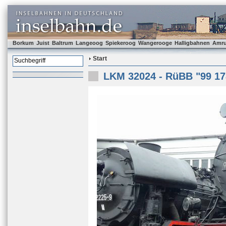
Borkum
Juist
Baltrum
Langeoog
Spiekeroog
Wangerooge
Halligbahnen
Amr
Start
LKM 32024 - RüBB "99 17