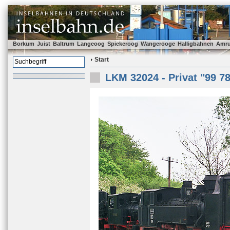
Borkum
Juist
Baltrum
Langeoog
Spiekeroog
Wangerooge
Halligbahnen
Amr
Start
LKM 32024 - Privat "99 7