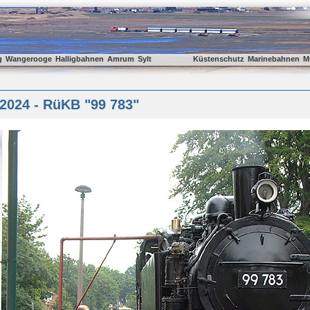
g
Wangerooge
Halligbahnen
Amrum
Sylt
Küstenschutz
Marinebahnen
M
2024 - RüKB "99 783"