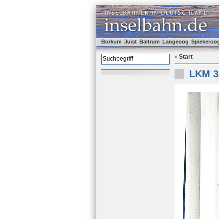
Borkum
Juist
Baltrum
Langeoog
Spiekeroo
Start
LKM 3