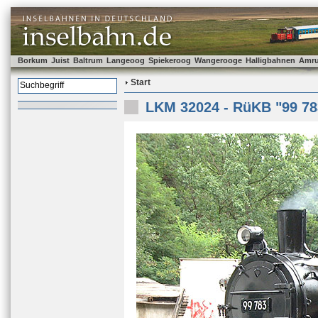
Borkum
Juist
Baltrum
Langeoog
Spiekeroog
Wangerooge
Halligbahnen
Amr
Start
LKM 32024 - RüKB "99 78