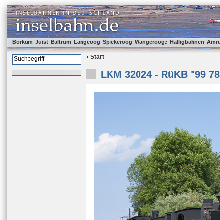
Borkum
Juist
Baltrum
Langeoog
Spiekeroog
Wangerooge
Halligbahnen
Amr
Start
LKM 32024 - RüKB "99 78