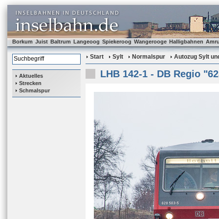
Borkum
Juist
Baltrum
Langeoog
Spiekeroog
Wangerooge
Halligbahnen
Amr
Start
Sylt
Normalspur
Autozug Sylt und
LHB 142-1 - DB Regio "62
Aktuelles
Strecken
Schmalspur