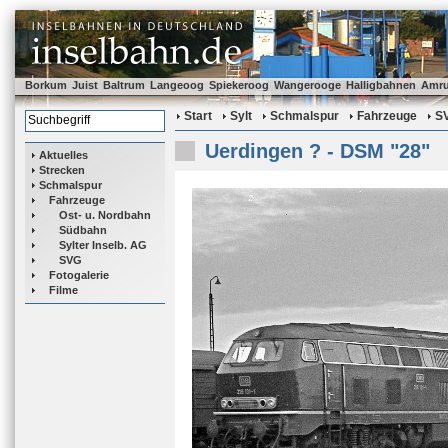
Borkum
Juist
Baltrum
Langeoog
Spiekeroog
Wangerooge
Halligbahnen
Amr
Start
Sylt
Schmalspur
Fahrzeuge
S
Uerdingen ? - DSM "28"
Aktuelles
Strecken
Schmalspur
Fahrzeuge
Ost- u. Nordbahn
Südbahn
Sylter Inselb. AG
SVG
Fotogalerie
Filme