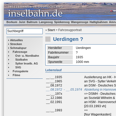
Borkum
Juist
Baltrum
Langeoog
Spiekeroog
Wangerooge
Halligbahnen
Amr
Start
> Fahrzeugportrait
Uerdingen ?
Aktuelles
Strecken
Hersteller
Uerdingen
Schmalspur
Fahrzeuge
Fabriknummer
?
Ost- u. Nordbahn
Baujahr
1935
Südbahn
Spurweite
1000 mm
Sylter Inselb. AG
SVG
Lebenslauf
Fotogalerie
Filme
__.__.1935
Auslieferung an HK - 
__.__.1965
an SVG - Sylter Verkeh
__.08.1972
an DSM - Deutsches S
__.08.1972
-
__.05.1974
Abstellung in Hannov
__.__.197x
=> DSMH - Deutsches 
__.12.1986
an Sozietät Wilhelm &
__.02.1991
an HSM - Hannoversc
[20.03.1993 vh]
__.__.1993
++
[Nur Wagenkasten]