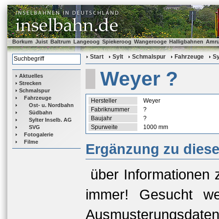
Borkum
Juist
Baltrum
Langeoog
Spiekeroog
Wangerooge
Halligbahnen
Amr
Start
Sylt
Schmalspur
Fahrzeuge
Sy
Weyer ?
Aktuelles
Strecken
Schmalspur
Fahrzeuge
Hersteller
Weyer
Ost- u. Nordbahn
Fabriknummer
?
Südbahn
Baujahr
?
Sylter Inselb. AG
Spurweite
1000 mm
SVG
Fotogalerie
Filme
Ergänzung zu dies
über Informationen 
immer! Gesucht we
Ausmusterungsda