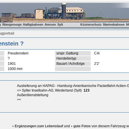
g
Wangerooge
Halligbahnen
Amrum
Sylt
Küstenschutz
Marinebahnen
M
gportrait
enstein ?
Freudenstein
urspr. Gattung
C4i
?
Herstellertyp
1901
Bauart / Achsfolge
2'2'
1000 mm
Auslieferung an HAPAG - Hamburg-Amerikanische Packetfahrt-Actien-G
=> Sylter Inselbahn-AG, Westerland (Sylt)
123
Außerdienststellung
++
Ergänzungen zum Lebenslauf
und
gute Fotos
von diesem Fahrzeug w