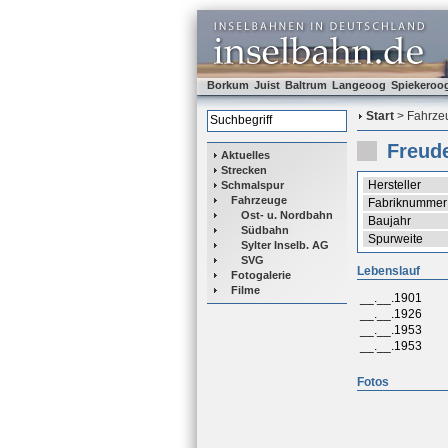
Borkum
Juist
Baltrum
Langeoog
Spiekeroo
Start
> Fahrzeu
Freud
Aktuelles
Strecken
Hersteller
Schmalspur
Fahrzeuge
Fabriknummer
Ost- u. Nordbahn
Baujahr
Südbahn
Spurweite
Sylter Inselb. AG
SVG
Lebenslauf
Fotogalerie
Filme
__.__.1901
__.__.1926
__.__.1953
__.__.1953
Fotos