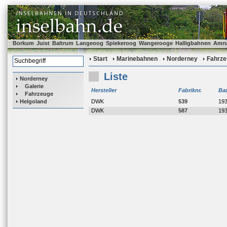
Borkum
Juist
Baltrum
Langeoog
Spiekeroog
Wangerooge
Halligbahnen
Amr
Start
Marinebahnen
Norderney
Fahrze
Liste
Norderney
Galerie
Hersteller
Fabriknr.
Ba
Fahrzeuge
Helgoland
DWK
539
19
DWK
587
19