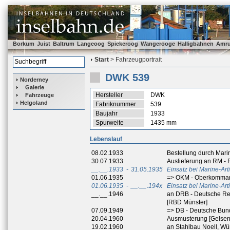
Borkum
Juist
Baltrum
Langeoog
Spiekeroog
Wangerooge
Halligbahnen
Amr
Start
> Fahrzeugportrait
DWK 539
Norderney
Galerie
Hersteller
DWK
Fahrzeuge
Helgoland
Fabriknummer
539
Baujahr
1933
Spurweite
1435 mm
Lebenslauf
08.02.1933
Bestellung durch Mar
30.07.1933
Auslieferung an RM - 
__.__.1933
-
31.05.1935
Einsatz bei Marine-Ar
01.06.1935
=> OKM - Oberkommand
01.06.1935
-
__.__.194x
Einsatz bei Marine-Ar
__.__.1946
an DRB - Deutsche R
[RBD Münster]
07.09.1949
=> DB - Deutsche Bu
20.04.1960
Ausmusterung [Gelsen
19.02.1960
an Stahlbau Noell, W