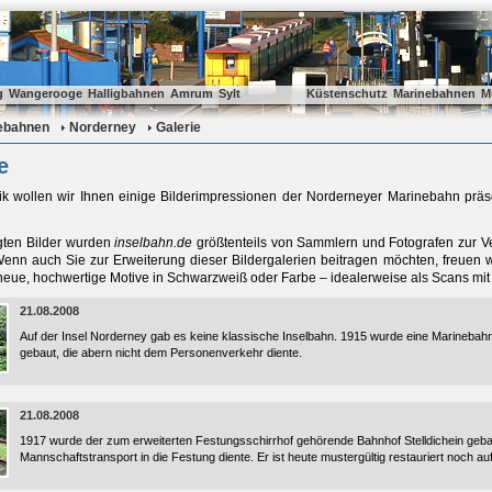
g
Wangerooge
Halligbahnen
Amrum
Sylt
Küstenschutz
Marinebahnen
M
ebahnen
Norderney
Galerie
e
ik wollen wir Ihnen einige Bilderimpressionen der Norderneyer Marinebahn präse
igten Bilder wurden
inselbahn.de
größtenteils von Sammlern und Fotografen zur Ve
enn auch Sie zur Erweiterung dieser Bildergalerien beitragen möchten, freuen w
eue, hochwertige Motive in Schwarzweiß oder Farbe – idealerweise als Scans mit
21.08.2008
Auf der Insel Norderney gab es keine klassische Inselbahn. 1915 wurde eine Marinebah
gebaut, die abern nicht dem Personenverkehr diente.
21.08.2008
1917 wurde der zum erweiterten Festungsschirrhof gehörende Bahnhof Stelldichein gebaut
Mannschaftstransport in die Festung diente. Er ist heute mustergültig restauriert noch a