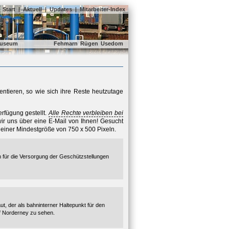
Start
|
Aktuell
|
Updates
|
Mitarbeiter-Index
useum
Fehmarn
Rügen
Usedom
ntieren, so wie sich ihre Reste heutzutage
rfügung gestellt.
Alle Rechte verbleiben bei
ir uns über eine E-Mail von Ihnen! Gesucht
 einer Mindestgröße von 750 x 500 Pixeln.
n für die Versorgung der Geschützstellungen
, der als bahninterner Haltepunkt für den
uf Norderney zu sehen.