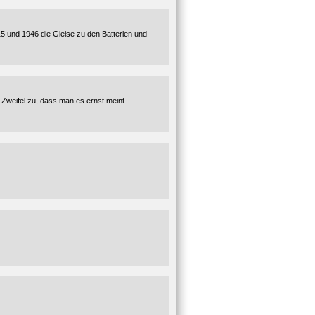
5 und 1946 die Gleise zu den Batterien und
 Zweifel zu, dass man es ernst meint...