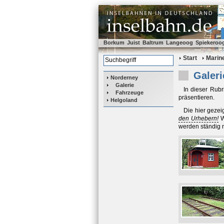
Borkum
Juist
Baltrum
Langeoog
Spiekeroo
Start
Marin
Galeri
Norderney
Galerie
In dieser Rubr
Fahrzeuge
präsentieren.
Helgoland
Die hier geze
den Urhebern!
W
werden ständig n