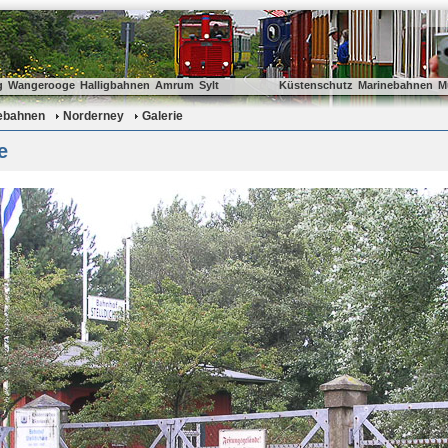
g
Wangerooge
Halligbahnen
Amrum
Sylt
Küstenschutz
Marinebahnen
M
ebahnen
Norderney
Galerie
e