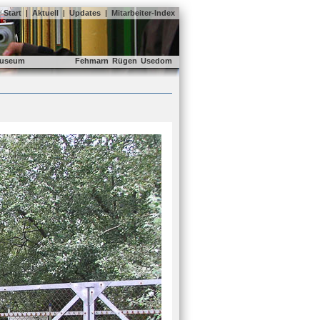
Start
|
Aktuell
|
Updates
|
Mitarbeiter-Index
useum
Fehmarn
Rügen
Usedom