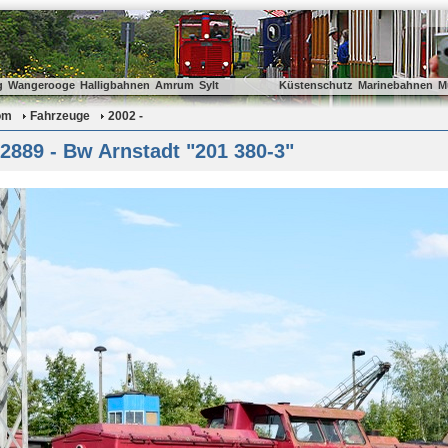
g
Wangerooge
Halligbahnen
Amrum
Sylt
Küstenschutz
Marinebahnen
M
om
Fahrzeuge
2002 -
889 - Bw Arnstadt "201 380-3"