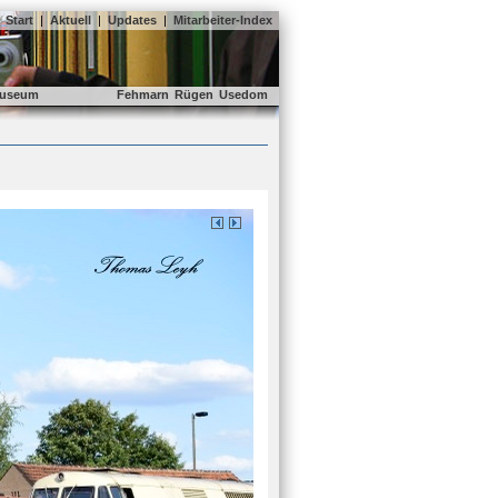
Start
|
Aktuell
|
Updates
|
Mitarbeiter-Index
useum
Fehmarn
Rügen
Usedom