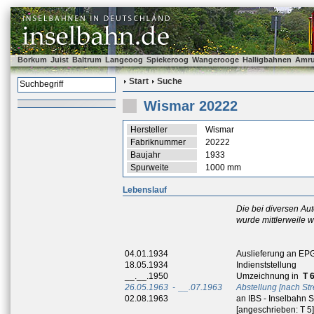
Borkum
Juist
Baltrum
Langeoog
Spiekeroog
Wangerooge
Halligbahnen
Amr
Start
Suche
Wismar 20222
Hersteller
Wismar
Fabriknummer
20222
Baujahr
1933
Spurweite
1000 mm
Lebenslauf
Die bei diversen Aut
wurde mittlerweile w
04.01.1934
Auslieferung an EP
18.05.1934
Indienststellung
__.__.1950
Umzeichnung in
T 
26.05.1963
-
__.07.1963
Abstellung
[nach Str
02.08.1963
an IBS - Inselbahn 
[angeschrieben: T 5]