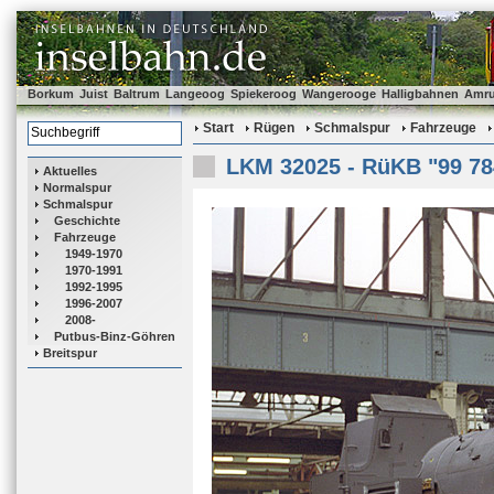
Borkum
Juist
Baltrum
Langeoog
Spiekeroog
Wangerooge
Halligbahnen
Amr
Start
Rügen
Schmalspur
Fahrzeuge
LKM 32025 - RüKB "99 78
Aktuelles
Normalspur
Schmalspur
Geschichte
Fahrzeuge
1949-1970
1970-1991
1992-1995
1996-2007
2008-
Putbus-Binz-Göhren
Breitspur