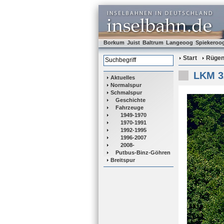
Borkum
Juist
Baltrum
Langeoog
Spiekeroo
Start
Rüge
LKM 3
Aktuelles
Normalspur
Schmalspur
Geschichte
Fahrzeuge
1949-1970
1970-1991
1992-1995
1996-2007
2008-
Putbus-Binz-Göhren
Breitspur