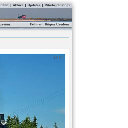
Start
|
Aktuell
|
Updates
|
Mitarbeiter-Index
useum
Fehmarn
Rügen
Usedom