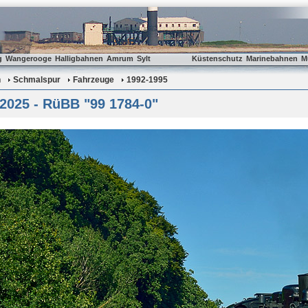
g
Wangerooge
Halligbahnen
Amrum
Sylt
Küstenschutz
Marinebahnen
M
n
Schmalspur
Fahrzeuge
1992-1995
2025 - RüBB "99 1784-0"