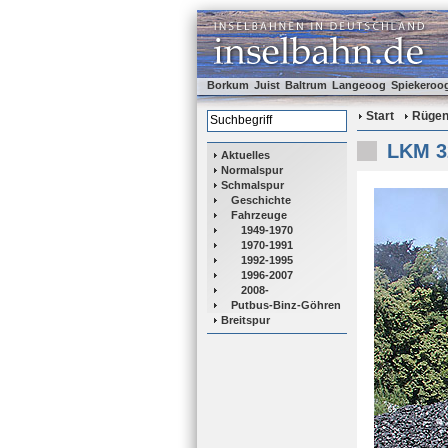
Borkum
Juist
Baltrum
Langeoog
Spiekeroo
Start
Rüge
LKM 3
Aktuelles
Normalspur
Schmalspur
Geschichte
Fahrzeuge
1949-1970
1970-1991
1992-1995
1996-2007
2008-
Putbus-Binz-Göhren
Breitspur