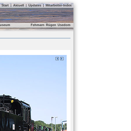
Start
|
Aktuell
|
Updates
|
Mitarbeiter-Index
useum
Fehmarn
Rügen
Usedom