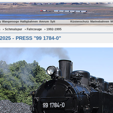
g
Wangerooge
Halligbahnen
Amrum
Sylt
Küstenschutz
Marinebahnen
M
n
Schmalspur
Fahrzeuge
1992-1995
2025 - PRESS "99 1784-0"