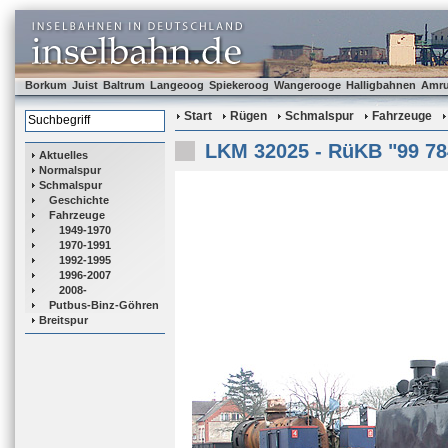
Borkum
Juist
Baltrum
Langeoog
Spiekeroog
Wangerooge
Halligbahnen
Amr
Start
Rügen
Schmalspur
Fahrzeuge
LKM 32025 - RüKB "99 78
Aktuelles
Normalspur
Schmalspur
Geschichte
Fahrzeuge
1949-1970
1970-1991
1992-1995
1996-2007
2008-
Putbus-Binz-Göhren
Breitspur