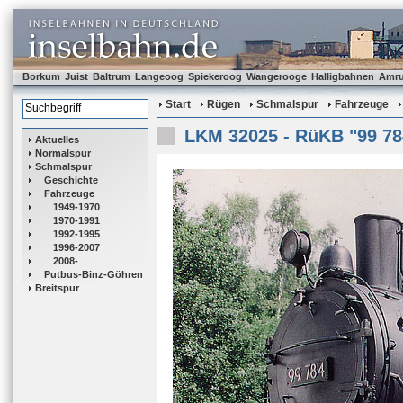
Borkum
Juist
Baltrum
Langeoog
Spiekeroog
Wangerooge
Halligbahnen
Amr
Start
Rügen
Schmalspur
Fahrzeuge
LKM 32025 - RüKB "99 78
Aktuelles
Normalspur
Schmalspur
Geschichte
Fahrzeuge
1949-1970
1970-1991
1992-1995
1996-2007
2008-
Putbus-Binz-Göhren
Breitspur