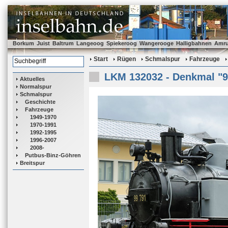
Borkum
Juist
Baltrum
Langeoog
Spiekeroog
Wangerooge
Halligbahnen
Amr
Start
Rügen
Schmalspur
Fahrzeuge
LKM 132032 - Denkmal "9
Aktuelles
Normalspur
Schmalspur
Geschichte
Fahrzeuge
1949-1970
1970-1991
1992-1995
1996-2007
2008-
Putbus-Binz-Göhren
Breitspur