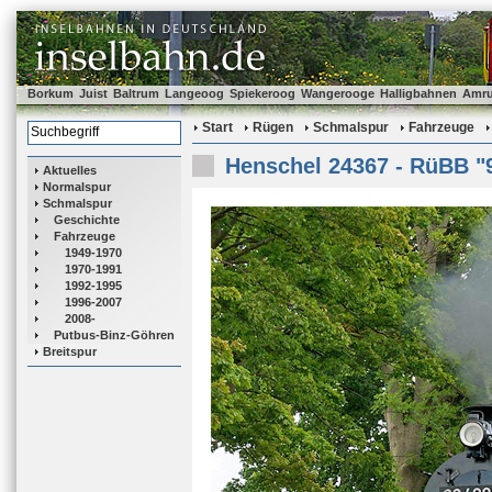
Borkum
Juist
Baltrum
Langeoog
Spiekeroog
Wangerooge
Halligbahnen
Amr
Start
Rügen
Schmalspur
Fahrzeuge
Henschel 24367 - RüBB "
Aktuelles
Normalspur
Schmalspur
Geschichte
Fahrzeuge
1949-1970
1970-1991
1992-1995
1996-2007
2008-
Putbus-Binz-Göhren
Breitspur