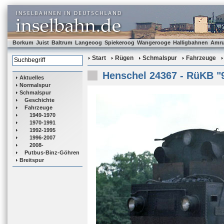
Borkum
Juist
Baltrum
Langeoog
Spiekeroog
Wangerooge
Halligbahnen
Amr
Start
Rügen
Schmalspur
Fahrzeuge
Henschel 24367 - RüKB "
Aktuelles
Normalspur
Schmalspur
Geschichte
Fahrzeuge
1949-1970
1970-1991
1992-1995
1996-2007
2008-
Putbus-Binz-Göhren
Breitspur