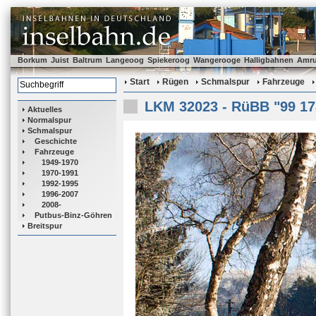
Borkum
Juist
Baltrum
Langeoog
Spiekeroog
Wangerooge
Halligbahnen
Amr
Start
Rügen
Schmalspur
Fahrzeuge
LKM 32023 - RüBB "99 17
Aktuelles
Normalspur
Schmalspur
Geschichte
Fahrzeuge
1949-1970
1970-1991
1992-1995
1996-2007
2008-
Putbus-Binz-Göhren
Breitspur