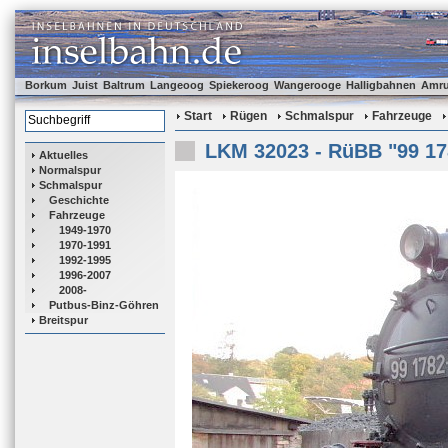
Borkum
Juist
Baltrum
Langeoog
Spiekeroog
Wangerooge
Halligbahnen
Amr
Start
Rügen
Schmalspur
Fahrzeuge
LKM 32023 - RüBB "99 17
Aktuelles
Normalspur
Schmalspur
Geschichte
Fahrzeuge
1949-1970
1970-1991
1992-1995
1996-2007
2008-
Putbus-Binz-Göhren
Breitspur