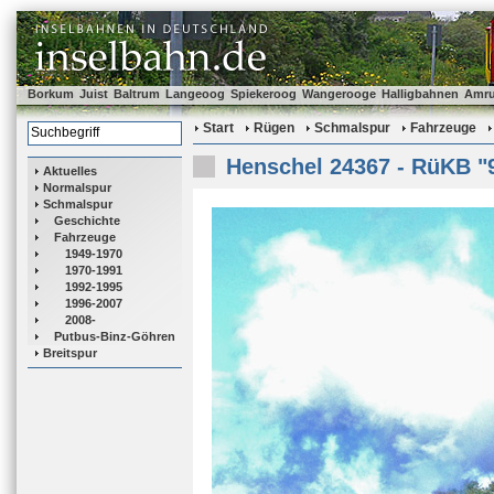
Borkum
Juist
Baltrum
Langeoog
Spiekeroog
Wangerooge
Halligbahnen
Amr
Start
Rügen
Schmalspur
Fahrzeuge
Henschel 24367 - RüKB "
Aktuelles
Normalspur
Schmalspur
Geschichte
Fahrzeuge
1949-1970
1970-1991
1992-1995
1996-2007
2008-
Putbus-Binz-Göhren
Breitspur