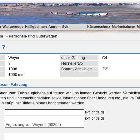
g
Wangerooge
Halligbahnen
Amrum
Sylt
Küstenschutz
Marinebahnen
M
um
Personen- und Güterwagen
 ?
Weyer
urspr. Gattung
C4
?
Herstellertyp
1908
Bauart / Achsfolge
2'2'
1000 mm
iesem Fahrzeug
ionen zum Fahrzeuglebenslauf freuen wir uns immer! Gesucht werden Verbleib
aten und Untersuchungsdaten sowie Informationen über Umbauten etc., die im Fah
 Menüpunkt Bilder-Uploads hochgeladen werden.
(Pflichtfeld)
(Pflichtfeld)