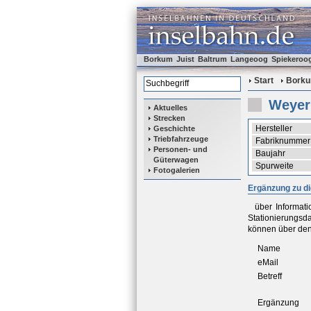
Borkum
Juist
Baltrum
Langeoog
Spiekeroo
Start
Bork
Weyer
Aktuelles
Strecken
Hersteller
Geschichte
Triebfahrzeuge
Fabriknummer
Personen- und
Baujahr
Güterwagen
Spurweite
Fotogalerien
Ergänzung zu d
über Informat
Stationierungsd
können über den
Name
eMail
Betreff
Ergänzung