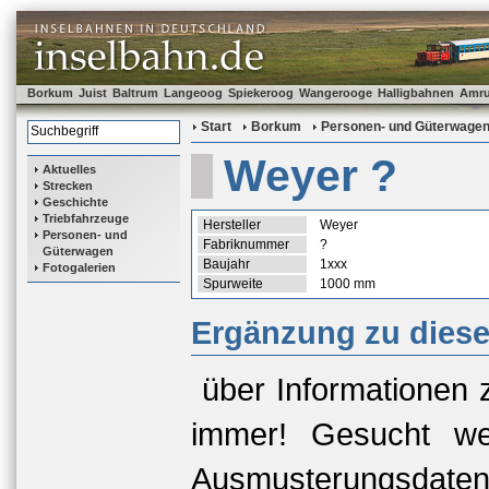
Borkum
Juist
Baltrum
Langeoog
Spiekeroog
Wangerooge
Halligbahnen
Amr
Start
Borkum
Personen- und Güterwage
Weyer ?
Aktuelles
Strecken
Geschichte
Triebfahrzeuge
Hersteller
Weyer
Personen- und
Fabriknummer
?
Güterwagen
Baujahr
1xxx
Fotogalerien
Spurweite
1000 mm
Ergänzung zu dies
über Informationen 
immer! Gesucht we
Ausmusterungsda