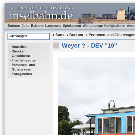
Borkum
Juist
Baltrum
Langeoog
Spiekeroog
Wangerooge
Halligbahnen
Amr
Start
Borkum
Personen- und Güterwage
Weyer ? - DEV "19"
Aktuelles
Strecken
Geschichte
Triebfahrzeuge
Personen- und
Güterwagen
Fotogalerien