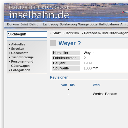
Borkum
Juist
Baltrum
Langeoog
Spiekeroog
Wangerooge
Halligbahnen
Amr
Start
Borkum
Personen- und Güterwage
Weyer ?
Aktuelles
Strecken
Hersteller
Weyer
Geschichte
Triebfahrzeuge
Fabriknummer
?
Personen- und
Baujahr
1909
Güterwagen
Spurweite
1000 mm
Fotogalerien
Revisionen
von
bis
Werk
-
-
Werkst. Borkum