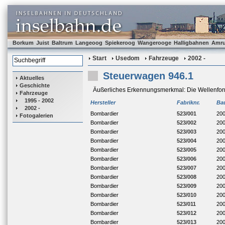
Borkum
Juist
Baltrum
Langeoog
Spiekeroog
Wangerooge
Halligbahnen
Amr
Start
Usedom
Fahrzeuge
2002 -
Steuerwagen 946.1
Aktuelles
Geschichte
Äußerliches Erkennungsmerkmal: Die Wellenform 
Fahrzeuge
1995 - 2002
Hersteller
Fabriknr.
Ba
2002 -
Bombardier
523/001
20
Fotogalerien
Bombardier
523/002
20
Bombardier
523/003
20
Bombardier
523/004
20
Bombardier
523/005
20
Bombardier
523/006
20
Bombardier
523/007
20
Bombardier
523/008
20
Bombardier
523/009
20
Bombardier
523/010
20
Bombardier
523/011
20
Bombardier
523/012
20
Bombardier
523/013
20