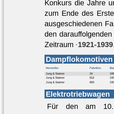
Konkurs die Jahre 
zum Ende des Ersten
ausgeschiedenen Fa
den darauffolgenden
Zeitraum
1921-1939
Dampflokomotiven
Hersteller
Fabriknr.
Ba
Jung & Staimer
10
18
Jung & Staimer
512
19
Jung & Staimer
593
19
Elektrotriebwagen
Für den am 10.