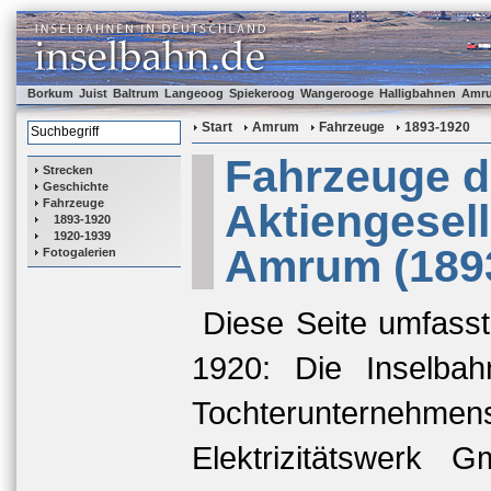
Borkum
Juist
Baltrum
Langeoog
Spiekeroog
Wangerooge
Halligbahnen
Amr
Start
Amrum
Fahrzeuge
1893-1920
Fahrzeuge 
Strecken
Geschichte
Fahrzeuge
Aktiengesel
1893-1920
1920-1939
Amrum (1893
Fotogalerien
Diese Seite umfasst
1920: Die Inselba
Tochterunternehmen
Elektrizitätswerk