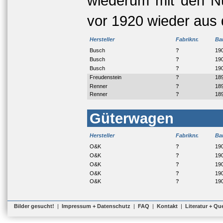
wiederum mit den N
vor 1920 wieder aus
Hersteller
Fabriknr.
Ba
Busch
?
19
Busch
?
19
Busch
?
19
Freudenstein
?
18
Renner
?
18
Renner
?
18
Güterwagen
Hersteller
Fabriknr.
Ba
O&K
?
19
O&K
?
19
O&K
?
19
O&K
?
19
O&K
?
19
Bilder gesucht!
|
Impressum + Datenschutz
|
FAQ
|
Kontakt
|
Literatur + Qu