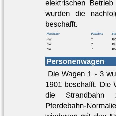
elektrischen Betri
wurden die nachfol
beschafft.
Hersteller
Fabriknr.
Ba
NW
?
19
NW
?
19
NW
?
19
Personenwagen
Die Wagen 1 - 3 wu
1901 beschafft. Die
die Strandbahn 
Pferdebahn-Normal