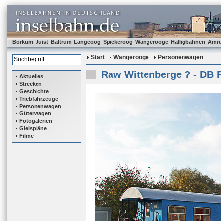
Borkum
Juist
Baltrum
Langeoog
Spiekeroog
Wangerooge
Halligbahnen
Amr
Start
Wangerooge
Personenwagen
Raw Wittenberge ? - DB F
Aktuelles
Strecken
Geschichte
Triebfahrzeuge
Personenwagen
Güterwagen
Fotogalerien
Gleispläne
Filme