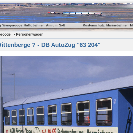
g
Wangerooge
Halligbahnen
Amrum
Sylt
Küstenschutz
Marinebahnen
M
rooge
Personenwagen
ittenberge ? - DB AutoZug "63 204"