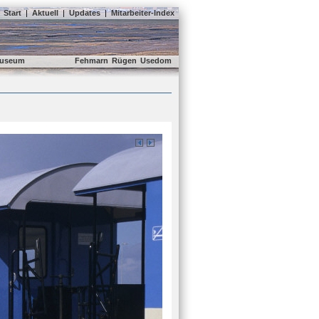
Start
|
Aktuell
|
Updates
|
Mitarbeiter-Index
useum
Fehmarn
Rügen
Usedom