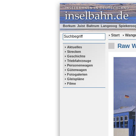
Borkum
Juist
Baltrum
Langeoog
Spiekeroo
Start
Wange
Raw W
Aktuelles
Strecken
Geschichte
Triebfahrzeuge
Personenwagen
Güterwagen
Fotogalerien
Gleispläne
Filme