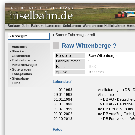
Borkum
Juist
Baltrum
Langeoog
Spiekeroog
Wangerooge
Halligbahnen
Amr
Start
> Fahrzeugportrait
Raw Wittenberge ?
Aktuelles
Strecken
Hersteller
Raw Wittenberge
Geschichte
Triebfahrzeuge
Fabriknummer
?
Personenwagen
Baujahr
1992
Güterwagen
Spurweite
1000 mm
Fotogalerien
Gleispläne
Lebenslauf
Filme
__.01.1993
Auslieferung an DB -
29.01.1993
Abnahme
01.01.1994
=> DB AG - Deutsche 
01.01.1998
=> DB AG - Deutsche 
01.07.1999
=> DB Reise & Tourist
01.01.2002
=> DB AutoZug GmbH,
01.10.2013
=> DB Fernverkehr AG
Fotos