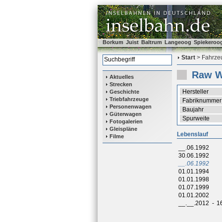
Borkum
Juist
Baltrum
Langeoog
Spiekeroo
Start
> Fahrzeu
Raw W
Aktuelles
Strecken
Hersteller
Geschichte
Triebfahrzeuge
Fabriknummer
Personenwagen
Baujahr
Güterwagen
Spurweite
Fotogalerien
Gleispläne
Lebenslauf
Filme
__.06.1992
30.06.1992
__.06.1992
01.01.1994
01.01.1998
01.07.1999
01.01.2002
__.__.2012
-
1