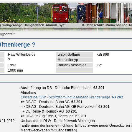
g
Wangerooge
Halligbahnen
Amrum
Sylt
Küstenschutz
Marinebahnen
M
gportrait
ittenberge ?
Raw Wittenberge
urspr. Gattung
KBi 868
?
Herstellertyp
1992
Bauart / Achsfolge
2'2'
1000 mm
Auslieferung an DB - Deutsche Bundesbahn
63 201
Abnahme
Einsatz bei SIW - Schifffahrt und Inselbahn Wangerooge
63 201
=> DB AG - Deutsche Bahn AG
63 201
=> DB AG - Deutsche Bahn AG, GB Fernverkehr
63 201
=> DB Reise & Touristik AG
63 201
=> DB AutoZug GmbH, Dortmund
63 201
6.11.2012
Umbau durch DLW - Dampflokwerk Meiningen
[Entfernung der Inneneinrichtung, Einbau zweier neuer Gepäcktören
Mehrzweckwagen mit Längssitzen]