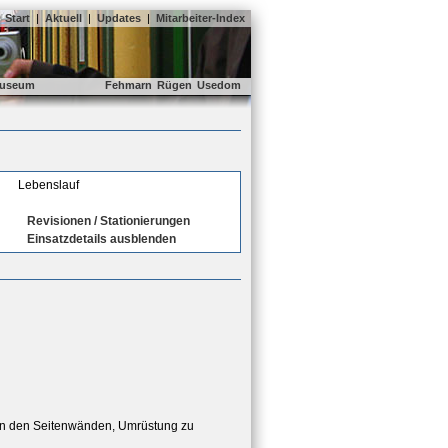
Start
|
Aktuell
|
Updates
|
Mitarbeiter-Index
useum
Fehmarn
Rügen
Usedom
Lebenslauf
Revisionen / Stationierungen
Einsatzdetails ausblenden
 in den Seitenwänden, Umrüstung zu