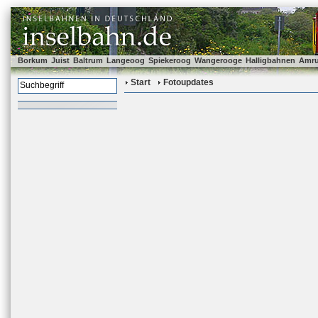
Borkum
Juist
Baltrum
Langeoog
Spiekeroog
Wangerooge
Halligbahnen
Amr
Start
Fotoupdates