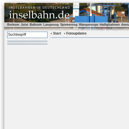
Borkum
Juist
Baltrum
Langeoog
Spiekeroog
Wangerooge
Halligbahnen
Amr
Start
Fotoupdates