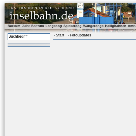
Borkum
Juist
Baltrum
Langeoog
Spiekeroog
Wangerooge
Halligbahnen
Amr
Start
Fotoupdates