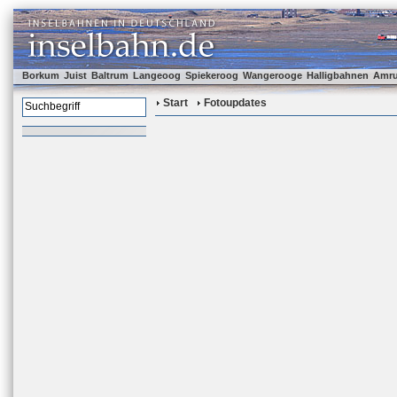
Borkum
Juist
Baltrum
Langeoog
Spiekeroog
Wangerooge
Halligbahnen
Amr
Start
Fotoupdates