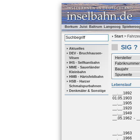
Borkum
Juist
Baltrum
Langeoog
Spiekeroo
Start
> Fahrzeu
SIG ?
Aktuelles
DEV - Bruchhausen-
Hersteller
Vilsen
IHS - Selfkantbahn
Fabriknummer
MME - Sauerländer
Baujahr
Kleinbahn
Spurweite
HMB - Härtsfeldbahn
HSB - Harzer
Lebenslauf
Schmalspurbahnen
Denkmäler & Sonstige
__.__.1892
01.05.1903
__.__.1905
__.__.1920
__.__.1949
__.05.1962
-
_
__.__.1963
__.__.1966