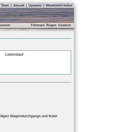
Start
|
Aktuell
|
Updates
|
Mitarbeiter-Index
useum
Fehmarn
Rügen
Usedom
Lebenslauf
eitigen Wagendurchgangs und fester