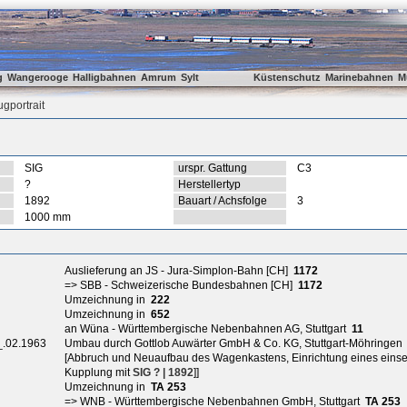
g
Wangerooge
Halligbahnen
Amrum
Sylt
Küstenschutz
Marinebahnen
M
gportrait
SIG
urspr. Gattung
C3
?
Herstellertyp
1892
Bauart / Achsfolge
3
1000 mm
Auslieferung an JS - Jura-Simplon-Bahn [CH]
1172
=> SBB - Schweizerische Bundesbahnen [CH]
1172
Umzeichnung in
222
Umzeichnung in
652
an Wüna - Württembergische Nebenbahnen AG, Stuttgart
11
_.02.1963
Umbau durch Gottlob Auwärter GmbH & Co. KG, Stuttgart-Möhringen
[Abbruch und Neuaufbau des Wagenkastens, Einrichtung eines eins
Kupplung mit
SIG ? | 1892
]]
Umzeichnung in
TA 253
=> WNB - Württembergische Nebenbahnen GmbH, Stuttgart
TA 253