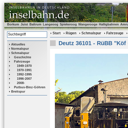
Borkum
Juist
Baltrum
Langeoog
Spiekeroog
Wangerooge
Halligbahnen
Amr
Start
Rügen
Schmalspur
Fahrzeuge
Deutz 36101 - RüBB "Köf
Aktuelles
Normalspur
Schmalspur
Geschichte
Fahrzeuge
1949-1970
1970-1991
1992-1995
1996-2007
2008-
Putbus-Binz-Göhren
Breitspur