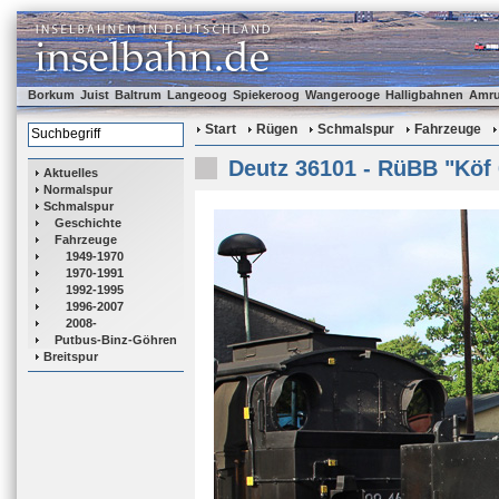
Borkum
Juist
Baltrum
Langeoog
Spiekeroog
Wangerooge
Halligbahnen
Amr
Start
Rügen
Schmalspur
Fahrzeuge
Deutz 36101 - RüBB "Köf
Aktuelles
Normalspur
Schmalspur
Geschichte
Fahrzeuge
1949-1970
1970-1991
1992-1995
1996-2007
2008-
Putbus-Binz-Göhren
Breitspur