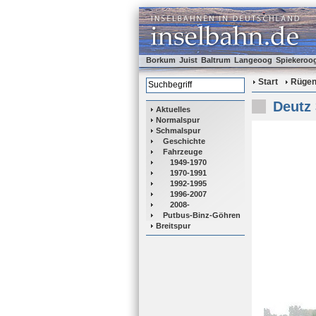
Borkum
Juist
Baltrum
Langeoog
Spiekeroo
Start
Rüge
Deutz
Aktuelles
Normalspur
Schmalspur
Geschichte
Fahrzeuge
1949-1970
1970-1991
1992-1995
1996-2007
2008-
Putbus-Binz-Göhren
Breitspur