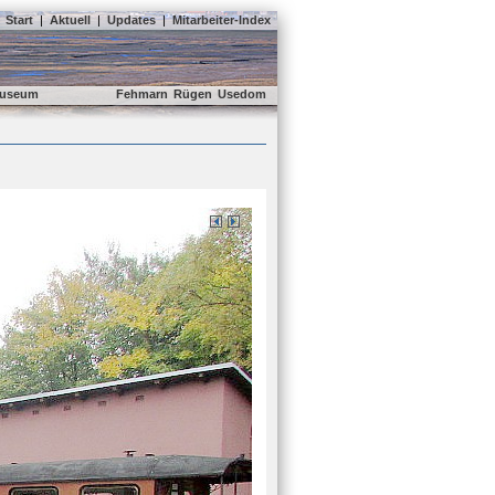
Start
|
Aktuell
|
Updates
|
Mitarbeiter-Index
useum
Fehmarn
Rügen
Usedom