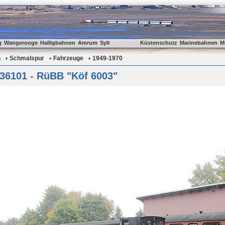
g
Wangerooge
Halligbahnen
Amrum
Sylt
Küstenschutz
Marinebahnen
M
n
Schmalspur
Fahrzeuge
1949-1970
 36101 - RüBB "Köf 6003"