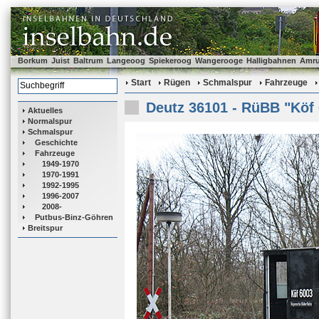
Borkum
Juist
Baltrum
Langeoog
Spiekeroog
Wangerooge
Halligbahnen
Amr
Start
Rügen
Schmalspur
Fahrzeuge
Deutz 36101 - RüBB "Köf
Aktuelles
Normalspur
Schmalspur
Geschichte
Fahrzeuge
1949-1970
1970-1991
1992-1995
1996-2007
2008-
Putbus-Binz-Göhren
Breitspur