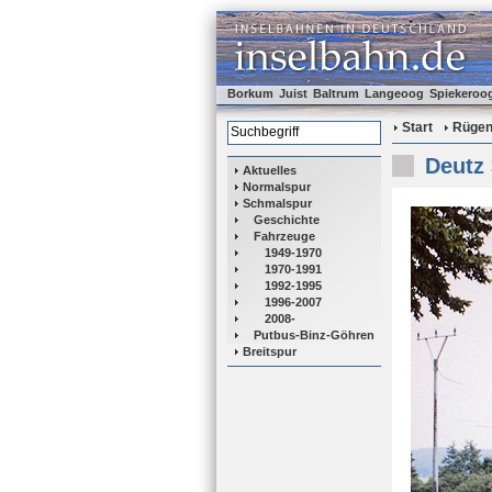
Borkum
Juist
Baltrum
Langeoog
Spiekeroo
Start
Rüge
Deutz 
Aktuelles
Normalspur
Schmalspur
Geschichte
Fahrzeuge
1949-1970
1970-1991
1992-1995
1996-2007
2008-
Putbus-Binz-Göhren
Breitspur