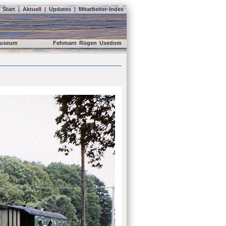
Start
|
Aktuell
|
Updates
|
Mitarbeiter-Index
useum
Fehmarn
Rügen
Usedom