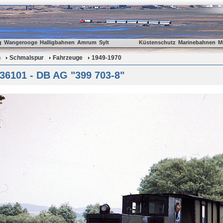
g
Wangerooge
Halligbahnen
Amrum
Sylt
Küstenschutz
Marinebahnen
M
n
Schmalspur
Fahrzeuge
1949-1970
36101 - DB AG "399 703-8"